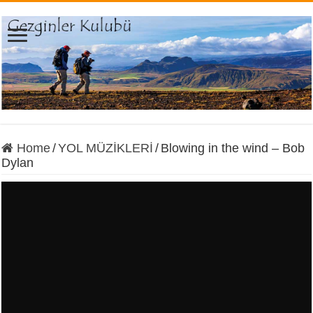
Home
/
YOL MÜZİKLERİ
/
Blowing in the wind – Bob
Dylan