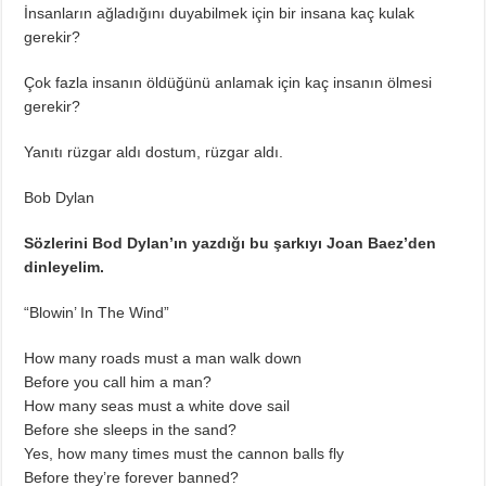
İnsanların ağladığını duyabilmek için bir insana kaç kulak
gerekir?
Çok fazla insanın öldüğünü anlamak için kaç insanın ölmesi
gerekir?
Yanıtı rüzgar aldı dostum, rüzgar aldı.
Bob Dylan
Sözlerini Bod Dylan’ın yazdığı bu şarkıyı Joan Baez’den
dinleyelim.
“Blowin’ In The Wind”
How many roads must a man walk down
Before you call him a man?
How many seas must a white dove sail
Before she sleeps in the sand?
Yes, how many times must the cannon balls fly
Before they’re forever banned?