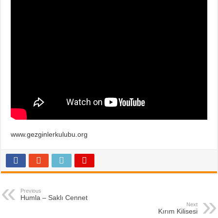
www.gezginlerkulubu.org
Previous
Humla – Saklı Cennet
Next
Kırım Kilisesi