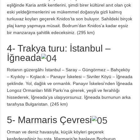
eşliğinde Karia antik kentlerini, şimdi birer kültürel anıt olan çok
eski yeldeğirmenlerini ve mükemmel doğasıyla gizli kalmış
turkuvaz koyları geçerek Knidos’ta son buluyor. Sahildeki birçok
plaj kamp yapmaya müsait. Bodrum’dan Knidos’a kadar eşsiz
bir manzaraya şahitlik edeceksiniz. (295 km)
4- Trakya turu: İstanbul –
İğneada
Rotanın güzergâhı İstanbul – Saray – Güngörmez – Bahçeköy
– Kıyıköy – Kışlacık – Panayır İskelesi – Sivriler Köyü – İğneada
şeklinde. Yol, dağlık ve ormanlık. Panayır İskelesi’nden İğneada
Longoz Ormanları Milli Parkı’na girerek, yeşili ve ferahlığı
hissederek, İğneada’ya ulaşıyorsunuz. İğneada burnunun arka
tarafıysa Bulgaristan. (245 km)
5- Marmaris Çevresi
Orman ve deniz havasıyla, küçük köyleri geçerek
keşfedeceğiniz bu rota, Marmaris’te başlayıp Bozburun