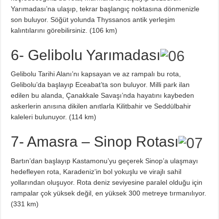
Yarımadası’na ulaşıp, tekrar başlangıç noktasına dönmenizle
son buluyor. Söğüt yolunda Thyssanos antik yerleşim
kalıntılarını görebilirsiniz. (106 km)
6- Gelibolu Yarımadası
Gelibolu Tarihi Alanı’nı kapsayan ve az rampalı bu rota,
Gelibolu’da başlayıp Eceabat’ta son buluyor. Milli park ilan
edilen bu alanda, Çanakkale Savaşı’nda hayatını kaybeden
askerlerin anısına dikilen anıtlarla Kilitbahir ve Seddülbahir
kaleleri bulunuyor. (114 km)
7- Amasra – Sinop Rotası
Bartın’dan başlayıp Kastamonu’yu geçerek Sinop’a ulaşmayı
hedefleyen rota, Karadeniz’in bol yokuşlu ve virajlı sahil
yollarından oluşuyor. Rota deniz seviyesine paralel olduğu için
rampalar çok yüksek değil, en yüksek 300 metreye tırmanılıyor.
(331 km)