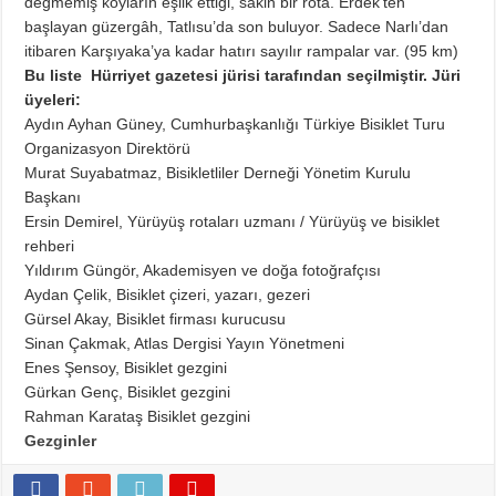
değmemiş koyların eşlik ettiği, sakin bir rota. Erdek’ten
başlayan güzergâh, Tatlısu’da son buluyor. Sadece Narlı’dan
itibaren Karşıyaka’ya kadar hatırı sayılır rampalar var. (95 km)
Bu liste Hürriyet gazetesi jürisi tarafından seçilmiştir. Jüri
üyeleri:
Aydın Ayhan Güney, Cumhurbaşkanlığı Türkiye Bisiklet Turu
Organizasyon Direktörü
Murat Suyabatmaz, Bisikletliler Derneği Yönetim Kurulu
Başkanı
Ersin Demirel, Yürüyüş rotaları uzmanı / Yürüyüş ve bisiklet
rehberi
Yıldırım Güngör, Akademisyen ve doğa fotoğrafçısı
Aydan Çelik, Bisiklet çizeri, yazarı, gezeri
Gürsel Akay, Bisiklet firması kurucusu
Sinan Çakmak, Atlas Dergisi Yayın Yönetmeni
Enes Şensoy, Bisiklet gezgini
Gürkan Genç, Bisiklet gezgini
Rahman Karataş Bisiklet gezgini
Gezginler